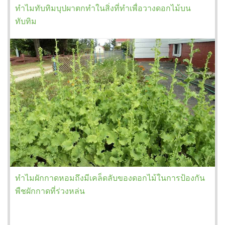
ทำไมทับทิมบุปผาตกทำในสิ่งที่ทำเพื่อวางดอกไม้บน
ทับทิม
ทำไมผักกาดหอมถึงมีเคล็ดลับของดอกไม้ในการป้องกัน
พืชผักกาดที่ร่วงหล่น