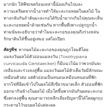
มากนัก ให้พืชเขตร้อนเหล่านี้น้อยเกินไปและ
ความเครียดจากน้ำอาจทำให้มะละกอหยดในผลไม้ ใน
ทางกลับกันถ้าต้นมะละกอได้รับน้ำมากเกินไปคุณจะเห็น
มะละกอหยดน้ำด้วยเช่นกัน หากพื้นที่เพาะปลูกถูกน้ำ
ท่วมนั่นจะอธิบายว่าทำไมมะละกอของคุณถึงร่วงหล่น
รักษาดินให้ชื้นอยู่เสมอ แต่ไม่เปียก.
ศัตรูพืช
. หากผลไม้มะละกอของคุณถูกโจมตีโดย
แมลงวันผลไม้ตัวอ่อนแมลงวัน (Toxotrypana
curvicauda Gerstaecker) ก็มีแนวโน้มว่าพวกมันจะ
เหลืองและร่วงลงสู่พื้น แมลงวันผลไม้ตัวเต็มวัยมีลักษณะ
เหมือนตัวต่อ แต่ตัวอ่อนเป็นหนอนเหมือนหนอนที่ฟัก
จากไข่ที่ฉีดเข้าไปในผลไม้สีเขียวขนาดเล็ก ตัวอ่อนที่ฟัก
ออกมากินข้างในผลไม้ เมื่อโตขึ้นพวกมันกินผลมะละกอ
ซึ่งตกลงสู่พื้น คุณสามารถหลีกเลี่ยงปัญหานี้ได้โดยผูกถุง
กระดาษไว้รอบผลไม้แต่ละผล.