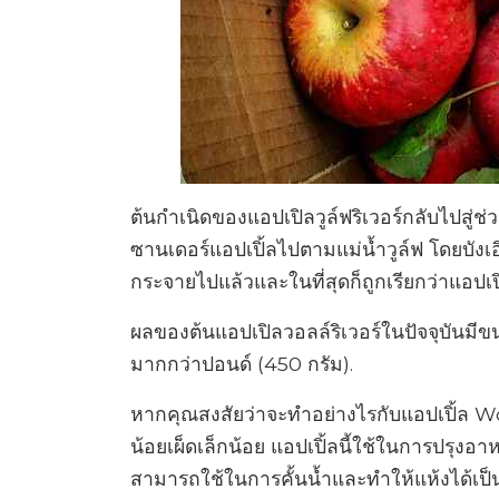
ต้นกำเนิดของแอปเปิลวูล์ฟริเวอร์กลับไปสู่ช
ซานเดอร์แอปเปิ้ลไปตามแม่น้ำวูล์ฟ โดยบังเอ
กระจายไปแล้วและในที่สุดก็ถูกเรียกว่าแอปเปิล
ผลของต้นแอปเปิลวอลล์ริเวอร์ในปัจจุบันมีข
มากกว่าปอนด์ (450 กรัม).
หากคุณสงสัยว่าจะทำอย่างไรกับแอปเปิ้ล W
น้อยเผ็ดเล็กน้อย แอปเปิ้ลนี้ใช้ในการปรุงอ
สามารถใช้ในการคั้นน้ำและทำให้แห้งได้เป็น