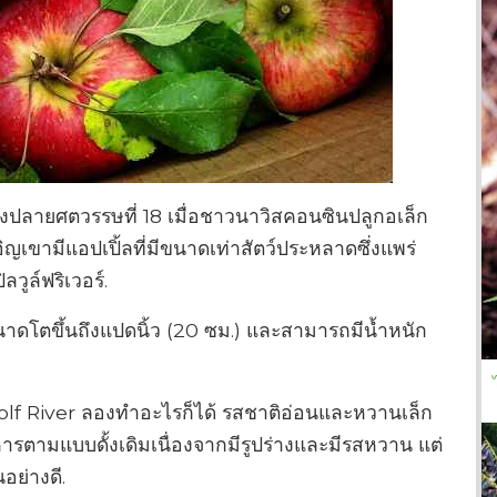
่วงปลายศตวรรษที่ 18 เมื่อชาวนาวิสคอนซินปลูกอเล็ก
ิญเขามีแอปเปิ้ลที่มีขนาดเท่าสัตว์ประหลาดซึ่งแพร่
วูล์ฟริเวอร์.
นาดโตขึ้นถึงแปดนิ้ว (20 ซม.) และสามารถมีน้ำหนัก
olf River ลองทำอะไรก็ได้ รสชาติอ่อนและหวานเล็ก
าหารตามแบบดั้งเดิมเนื่องจากมีรูปร่างและมีรสหวาน แต่
อย่างดี.