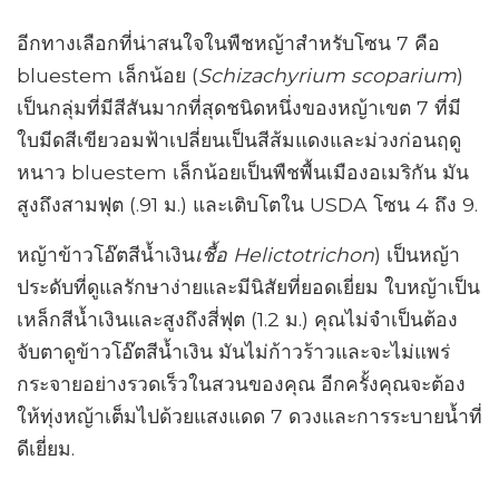
อีกทางเลือกที่น่าสนใจในพืชหญ้าสำหรับโซน 7 คือ
bluestem เล็กน้อย (
Schizachyrium scoparium
)
เป็นกลุ่มที่มีสีสันมากที่สุดชนิดหนึ่งของหญ้าเขต 7 ที่มี
ใบมีดสีเขียวอมฟ้าเปลี่ยนเป็นสีส้มแดงและม่วงก่อนฤดู
หนาว bluestem เล็กน้อยเป็นพืชพื้นเมืองอเมริกัน มัน
สูงถึงสามฟุต (.91 ม.) และเติบโตใน USDA โซน 4 ถึง 9.
หญ้าข้าวโอ๊ตสีน้ำเงิน
เชื้อ Helictotrichon
) เป็นหญ้า
ประดับที่ดูแลรักษาง่ายและมีนิสัยที่ยอดเยี่ยม ใบหญ้าเป็น
เหล็กสีน้ำเงินและสูงถึงสี่ฟุต (1.2 ม.) คุณไม่จำเป็นต้อง
จับตาดูข้าวโอ๊ตสีน้ำเงิน มันไม่ก้าวร้าวและจะไม่แพร่
กระจายอย่างรวดเร็วในสวนของคุณ อีกครั้งคุณจะต้อง
ให้ทุ่งหญ้าเต็มไปด้วยแสงแดด 7 ดวงและการระบายน้ำที่
ดีเยี่ยม.