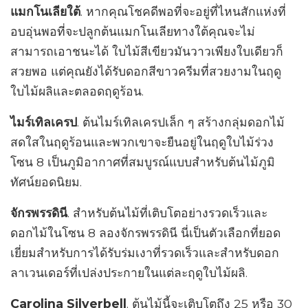
แมกโนเลียใต้
. หากคุณโชคดีพอที่จะอยู่ที่ไหนสักแห่งที่
อบอุ่นพอที่จะปลูกต้นแมกโนเลียทางใต้คุณจะไม่
สามารถเอาชนะได้ ใบไม้สีเขียวมันวาวเพียงใบเดียวก็
สวยพอ แต่คุณยังได้รับดอกสีขาวครีมที่สวยงามในฤดู
ใบไม้ผลิและตลอดฤดูร้อน.
ไมร์เทิลเครป
. ต้นไมร์เทิลเครปเล็ก ๆ สร้างกลุ่มดอกไม้
สดใสในฤดูร้อนและพวกเขาจะยืนอยู่ในฤดูใบไม้ร่วง
โซน 8 เป็นภูมิอากาศที่สมบูรณ์แบบสำหรับต้นไม้ภูมิ
ทัศน์ยอดนิยม.
จักรพรรดินี
. สำหรับต้นไม้ที่เติบโตอย่างรวดเร็วและ
ดอกไม้ในโซน 8 ลองจักรพรรดินี นี่เป็นตัวเลือกที่ยอด
เยี่ยมสำหรับการได้รับร่มเงาที่รวดเร็วและสำหรับดอก
ลาเวนเดอร์ที่เปล่งประกายในแต่ละฤดูใบไม้ผลิ.
Carolina Silverbell
. ต้นไม้นี้จะเติบโตถึง 25 หรือ 30