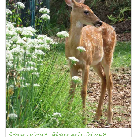
พืชทนกวางโซน 8 - มีพืชกวางเกลียดในโซน 8