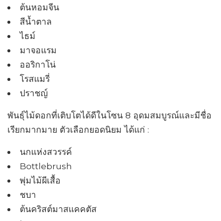
ต้นหอมจีน
สีน้ำตาล
ไธม์
มาจอแรม
ออริกาโน่
โรสแมรี่
ปราชญ์
พันธุ์ไม้ดอกที่เติบโตได้ดีในโซน 8 อุดมสมบูรณ์และมีชื่อ
เรียกมากมาย ตัวเลือกยอดนิยม ได้แก่ :
นกแห่งสวรรค์
Bottlebrush
พุ่มไม้ผีเสื้อ
ชบา
ต้นคริสต์มาสแคคตัส