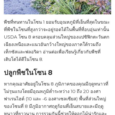
พืชที่ทนทานในโซน 1 ยอมรับอุณหภูมิที่เย็นที่สุดในขณะ
ที่พืชในโซนที่สูงกว่าจะอยู่รอดได้ในพื้นที่ที่อบอุ่นเท่านั้น
USDA โซน 8 ครอบคลุมส่วนใหญ่ของแปซิฟิกตะวันตก
เฉียงเหนือและแนวอันกว้างใหญ่ของภาคใต้รวมถึง
เท็กซัสและฟลอริดา อ่านต่อเพื่อเรียนรู้เกี่ยวกับพืชที่
เติบโตได้ดีในโซน 8.
ปลูกพืชในโซน 8
หากคุณอาศัยอยู่ในโซน 8 ภูมิภาคของคุณมีฤดูหนาวที่
ไม่รุนแรงโดยมีอุณหภูมิต่ำระหว่าง 10 ถึง 20 องศา
ฟาเรนไฮต์ (10 และ -6 องศาเซลเซียส) พื้นที่ส่วนใหญ่
ของโซนที่ 8 มีภูมิอากาศฤดูร้อนที่เย็นสบายและมีฤดู
หนาวที่ยาวนาน การรวมกันนี้ช่วยให้ดอกไม้น่ารักและ