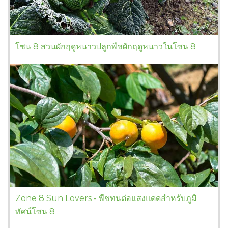
โซน 8 สวนผักฤดูหนาวปลูกพืชผักฤดูหนาวในโซน 8
Zone 8 Sun Lovers - พืชทนต่อแสงแดดสำหรับภูมิ
ทัศน์โซน 8