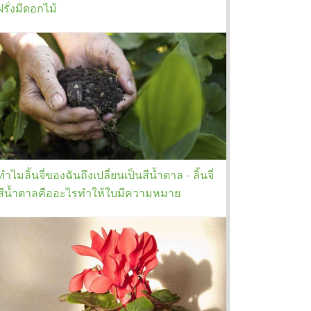
ฝรั่งมีดอกไม้
ทำไมลิ้นจี่ของฉันถึงเปลี่ยนเป็นสีน้ำตาล - ลิ้นจี่
สีน้ำตาลคืออะไรทำให้ใบมีความหมาย