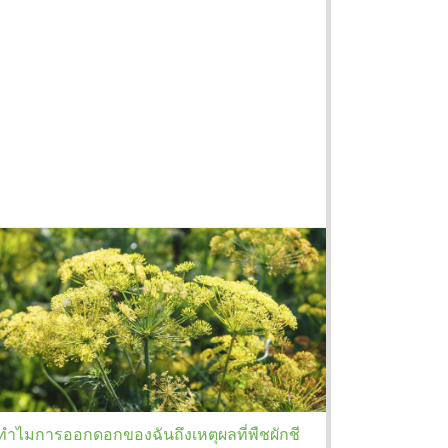
ทำไมการออกดอกของฉันถึงเหตุผลที่พืชผักชี