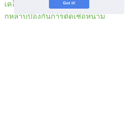
เคล็ดลับเกี่ยวกับโรคของผู้เลือก
Got it!
กุหลาบป้องกันการติดเชื้อหนาม
กุหลาบคืออะไร
บทความก่อนหน้า