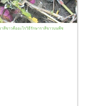
ราสีขาวคืออะไรวิธีรักษาราสีขาวบนพืช