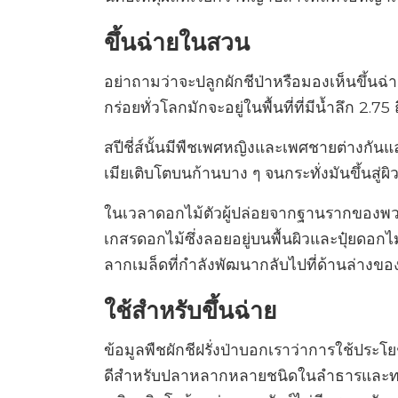
ขึ้นฉ่ายในสวน
อย่าถามว่าจะปลูกผักชีป่าหรือมองเห็นขึ้นฉ
กร่อยทั่วโลกมักจะอยู่ในพื้นที่ที่มีน้ำลึก 2.75 
สปีชี่ส์นั้นมีพืชเพศหญิงและเพศชายต่างกันแ
เมียเติบโตบนก้านบาง ๆ จนกระทั่งมันขึ้นสู่ผิวน
ในเวลาดอกไม้ตัวผู้ปล่อยจากฐานรากของพวก
เกสรดอกไม้ซึ่งลอยอยู่บนพื้นผิวและปุ๋ยดอกไ
ลากเมล็ดที่กำลังพัฒนากลับไปที่ด้านล่างของ
ใช้สำหรับขึ้นฉ่าย
ข้อมูลพืชผักชีฝรั่งป่าบอกเราว่าการใช้ประโยชน
ดีสำหรับปลาหลากหลายชนิดในลำธารและทะเลส