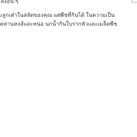
ังอื่น ๆ.
ี่ยมลูกเต๋าในสลัดของคุณ แต่พืชที่กินได้ ในความเป็น
เป็ดห่านหงส์และหน่อ นกน้ำกินใบรากหัวและเมล็ดพืช