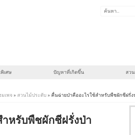
พิเศษ
ปัญหาที่เกิดขึ้น
สวนท
ฮมเพจ
»
สวนไม้ประดับ
» คื่นฉ่ายป่าคืออะไรใช้สำหรับพืชผักชีฝรั่ง
ำหรับพืชผักชีฝรั่งป่า