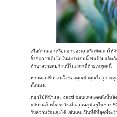
เมื่อก้านดอกหรือดอกของคุณเริ่มพัฒนาให้จ
ยิ่งกับการเติบโตใหม่ประเภทนี้ พ่นด้วยผลิต
ฉ่ำบางรายลบก้านนี้ในเวลานี้ด้วยเหตุผลนี้.
หากดอกที่น่าสนใจของคุณนำคุณไปสู่การดูแ
ทั้งหมด:
ดอกไม้ที่ฉ่ำและ cacti ชอบแสงแดดดังนั้นยิ
ผลิบานเร็วขึ้น ระวังเมื่ออุณหภูมิอยู่ในช่วง
รับความร้อนสูงได้ เช่นเคยเป็นที่ดีที่สุดที่จ