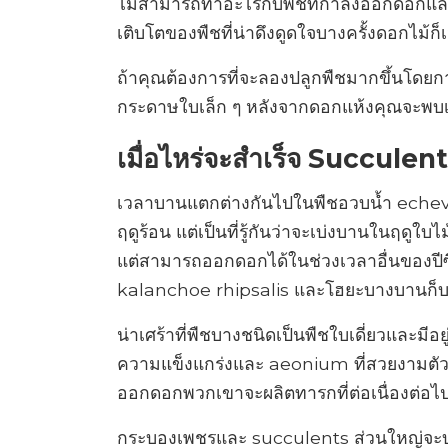
ไม่สามารถทำอะไรกับพืชที่กำลังออกดอกและป
เติบโตของพืชที่น่าดึงดูดใจบางครั้งดอกไม้ก็
ถ้าคุณต้องการที่จะลองปลูกพืชมากขึ้นโดยกา
กระดาษใบเล็ก ๆ หลังจากดอกแห้งคุณจะพบเม
เมื่อไหร่จะสำเร็จ Succulen
เวลาบานแตกต่างกันไปในพืชอวบน้ำ echeve
ฤดูร้อน แต่เป็นที่รู้กันว่าจะเบ่งบานในฤดูใ
แต่สามารถออกดอกได้ในช่วงเวลาอื่นของปีซ
kalanchoe rhipsalis และโฮยะบางบานก็บ
น่าเศร้าที่พืชบางชนิดเป็นพืชใบเดี่ยวและมีอย
ความแข็งแกร่งและ aeonium ที่สวยงามตัวอ
ออกดอกพวกเขาจะผลิตทารกที่ต่อเนื่องต่อไป
กระบองเพชรและ succulents ส่วนใหญ่จะบาน