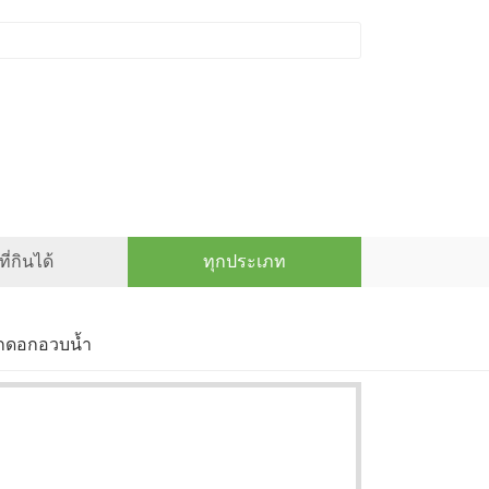
ี่กินได้
ทุกประเภท
ออกดอกอวบน้ำ