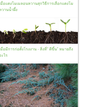
เมื่อแตงโมเมลอนหวานสุกวิธีการเลือกแตงโม
หวานน้ำผึ้ง
เมื่อมีการก่อตั้งโรงงาน - สิ่งที่“ ดีขึ้น” หมายถึง
อะไร