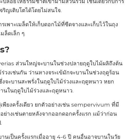
ล่อยให้ธรรมชาติเข้ามามีส่วนร่วม เช่นเดียวกับการ
เจริญเติบโตได้โดยไม่สนใจ.
รเพาะเมล็ดให้เก็บดอกไม้ที่ซีดจางและเก็บไว้ในถุง
ล็ดเล็ก ๆ.
ts?
rias ส่วนใหญ่จะบานในช่วงปลายฤดูใบไม้ผลิถึงต้น
บไม้ร่วงเช่นกัน ว่านหางจระเข้มักจะบานในช่วงฤดูร้อน
ึ่งจะบานสะพรั่งในฤดูใบไม้ร่วงและฤดูหนาว หยก
านในฤดูใบไม้ร่วงและฤดูหนาว.
ู่เพียงครั้งเดียว ยกตัวอย่างเช่น sempervivum ที่มี
ย่างเช่นตายหลังจากออกดอกครั้งแรก แม้ว่าก่อน
.
เป็นครั้งแรกเมื่ออายุ 4-6 ปี คนอื่นอาจบานในวัย