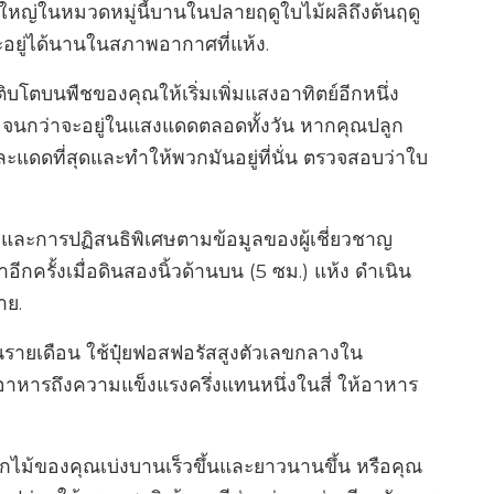
ใหญ่ในหมวดหมู่นี้บานในปลายฤดูใบไม้ผลิถึงต้นฤดู
ะอยู่ได้นานในสภาพอากาศที่แห้ง.
ิบโตบนพืชของคุณให้เริ่มเพิ่มแสงอาทิตย์อีกหนึ่ง
อย ๆ จนกว่าจะอยู่ในแสงแดดตลอดทั้งวัน หากคุณปลูก
และแดดที่สุดและทำให้พวกมันอยู่ที่นั่น ตรวจสอบว่าใบ
้ำและการปฏิสนธิพิเศษตามข้อมูลของผู้เชี่ยวชาญ
ำอีกครั้งเมื่อดินสองนิ้วด้านบน (5 ซม.) แห้ง ดำเนิน
าย.
เป็นรายเดือน ใช้ปุ๋ยฟอสฟอรัสสูงตัวเลขกลางใน
้อาหารถึงความแข็งแรงครึ่งแทนหนึ่งในสี่ ให้อาหาร
ดอกไม้ของคุณเบ่งบานเร็วขึ้นและยาวนานขึ้น หรือคุณ