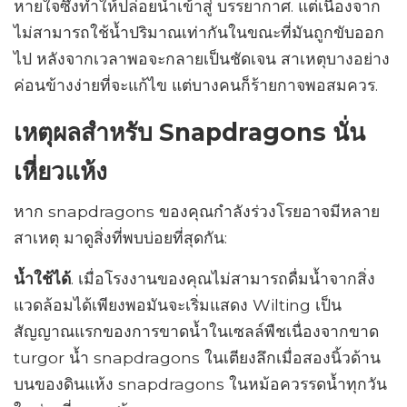
หายใจซึ่งทำให้ปล่อยน้ำเข้าสู่ บรรยากาศ. แต่เนื่องจาก
ไม่สามารถใช้น้ำปริมาณเท่ากันในขณะที่มันถูกขับออก
ไป หลังจากเวลาพอจะกลายเป็นชัดเจน สาเหตุบางอย่าง
ค่อนข้างง่ายที่จะแก้ไข แต่บางคนก็ร้ายกาจพอสมควร.
เหตุผลสำหรับ Snapdragons นั่น
เหี่ยวแห้ง
หาก snapdragons ของคุณกำลังร่วงโรยอาจมีหลาย
สาเหตุ มาดูสิ่งที่พบบ่อยที่สุดกัน:
น้ำใช้ได้
. เมื่อโรงงานของคุณไม่สามารถดื่มน้ำจากสิ่ง
แวดล้อมได้เพียงพอมันจะเริ่มแสดง Wilting เป็น
สัญญาณแรกของการขาดน้ำในเซลล์พืชเนื่องจากขาด
turgor น้ำ snapdragons ในเตียงลึกเมื่อสองนิ้วด้าน
บนของดินแห้ง snapdragons ในหม้อควรรดน้ำทุกวัน