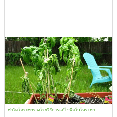
ทำไมโหระพาร่วงโรยวิธีการแก้ไขพืชใบโหระพา