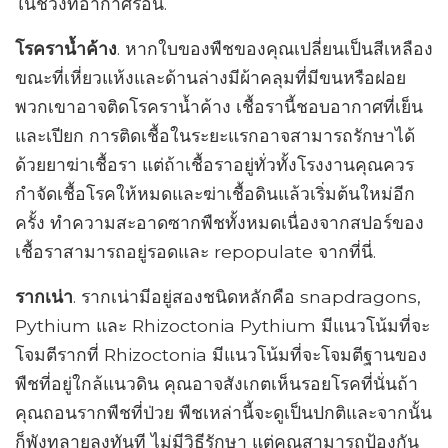
ในช่วงที่อากาศร้อน.
โรคราน้ำค้าง
. หากใบของพืชของคุณเปลี่ยนเป็นสีเหลือง
ขณะที่เหี่ยวแห้งและด้านล่างมีผ้าคลุมที่มีขนหรือฝอย
พวกเขาอาจติดโรคราน้ำค้าง เชื้อรานี้ชอบอากาศที่เย็น
และเปียก การติดเชื้อในระยะแรกอาจสามารถรักษาได้
ด้วยยาฆ่าเชื้อรา แต่ถ้าเชื้อราอยู่ทั่วทั้งโรงงานคุณควร
กำจัดเชื้อโรคให้หมดและฆ่าเชื้อดินแล้วเริ่มต้นใหม่อีก
ครั้ง ทำความสะอาดซากพืชทั้งหมดเนื่องจากสปอร์ของ
เชื้อราสามารถอยู่รอดและ repopulate จากที่นี่.
รากเน่า
. รากเน่ามีอยู่สองชนิดหลักคือ snapdragons,
Pythium และ Rhizoctonia Pythium มีแนวโน้มที่จะ
โจมตีรากที่ Rhizoctonia มีแนวโน้มที่จะโจมตีฐานของ
พืชที่อยู่ใกล้แนวดิน คุณอาจสังเกตเห็นรอยโรคที่นั่นถ้า
คุณถอนรากพืชที่ป่วย พืชเหล่านี้จะดูเป็นปกติและจากนั้น
ก็พังทลายลงทันที ไม่มีวิธีรักษา แต่คุณสามารถป้องกัน