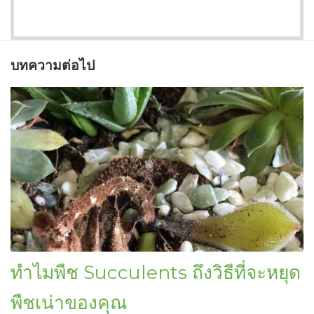
บทความต่อไป
ทำไมพืช Succulents ถึงวิธีที่จะหยุด
พืชเน่าของคุณ