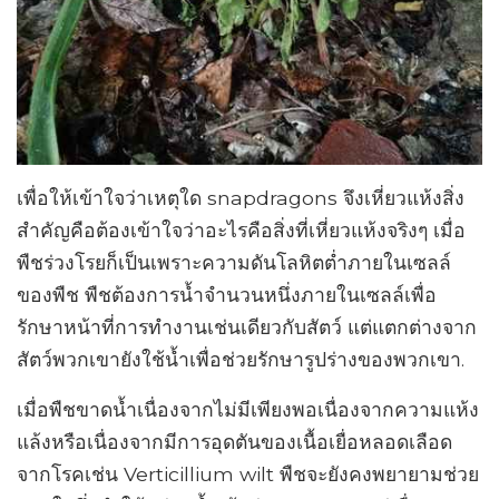
เพื่อให้เข้าใจว่าเหตุใด snapdragons จึงเหี่ยวแห้งสิ่ง
สำคัญคือต้องเข้าใจว่าอะไรคือสิ่งที่เหี่ยวแห้งจริงๆ เมื่อ
พืชร่วงโรยก็เป็นเพราะความดันโลหิตต่ำภายในเซลล์
ของพืช พืชต้องการน้ำจำนวนหนึ่งภายในเซลล์เพื่อ
รักษาหน้าที่การทำงานเช่นเดียวกับสัตว์ แต่แตกต่างจาก
สัตว์พวกเขายังใช้น้ำเพื่อช่วยรักษารูปร่างของพวกเขา.
เมื่อพืชขาดน้ำเนื่องจากไม่มีเพียงพอเนื่องจากความแห้ง
แล้งหรือเนื่องจากมีการอุดตันของเนื้อเยื่อหลอดเลือด
จากโรคเช่น Verticillium wilt พืชจะยังคงพยายามช่วย