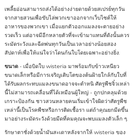
เพลี้ยอ่อนสามารถส่งได้อย่างง่ายดายด้วยสเปรย์ทุกวัน
จากสายสวนเพื่อขับไล่พวกเขาออกจากเว็บไซต์ให้
อาหารของพวกเขา เมื่อแยกตัวออกแมลงจะตายอย่าง
รวดเร็ว แต่อาจมีอีกหลายตัวที่จะเข้ามาแทนที่ดังนั้นควร
ระมัดระวังและฉีดพ่นทุกวันเป็นเวลาอย่างน้อยสอง
สัปดาห์เพื่อให้แน่ใจว่าโดนก้นใบโดยเฉพาะอย่างยิ่ง.
ขนาด
- เมื่อบิดใบ wisteria มาพร้อมกับข้าวเหนียว
ขนาดเล็กหรือมีการเจริญเติบโตของต้นฝ้ายใกล้กับใบที่
ได้รับผลกระทบแมลงขนาดอาจจะตำหนิ ศัตรูพืชจิ๋วเหล่า
นี้ไม่สามารถเคลื่อนที่ได้เหมือนผู้ใหญ่ - ถูกปกคลุมด้วย
เกราะป้องกัน ชาวสวนหลายคนเริ่มเข้าใจผิดว่าศัตรูพืช
เหล่านี้เป็นโรคพืชหรือการติดเชื้อรา แต่ถ้าคุณยกมีดขึ้น
มาอย่างระมัดระวังด้วยมีดที่คมคุณจะพบแมลงตัวเล็ก ๆ.
รักษาตาชั่งด้วยน้ำมันสะเดาหลังจากให้ wisteria ของ