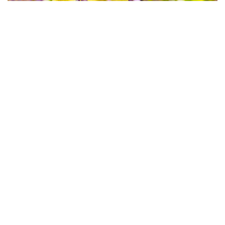
ปัญหาใบของ Wisteria จะทำอย่างไร
กับ Wisteria ที่มีใบเหลือง
บทความก่อนหน้า