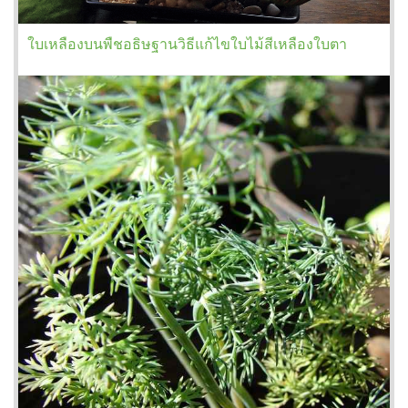
ใบเหลืองบนพืชอธิษฐานวิธีแก้ไขใบไม้สีเหลืองใบตา