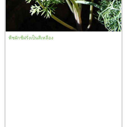
พืชผักชีฝรั่งเป็นสีเหลือง