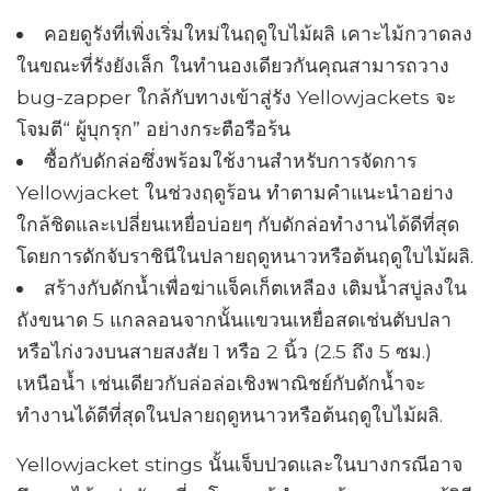
คอยดูรังที่เพิ่งเริ่มใหม่ในฤดูใบไม้ผลิ เคาะไม้กวาดลง
ในขณะที่รังยังเล็ก ในทำนองเดียวกันคุณสามารถวาง
bug-zapper ใกล้กับทางเข้าสู่รัง Yellowjackets จะ
โจมตี“ ผู้บุกรุก” อย่างกระตือรือร้น
ซื้อกับดักล่อซึ่งพร้อมใช้งานสำหรับการจัดการ
Yellowjacket ในช่วงฤดูร้อน ทำตามคำแนะนำอย่าง
ใกล้ชิดและเปลี่ยนเหยื่อบ่อยๆ กับดักล่อทำงานได้ดีที่สุด
โดยการดักจับราชินีในปลายฤดูหนาวหรือต้นฤดูใบไม้ผลิ.
สร้างกับดักน้ำเพื่อฆ่าแจ็คเก็ตเหลือง เติมน้ำสบู่ลงใน
ถังขนาด 5 แกลลอนจากนั้นแขวนเหยื่อสดเช่นตับปลา
หรือไก่งวงบนสายสงสัย 1 หรือ 2 นิ้ว (2.5 ถึง 5 ซม.)
เหนือน้ำ เช่นเดียวกับล่อล่อเชิงพาณิชย์กับดักน้ำจะ
ทำงานได้ดีที่สุดในปลายฤดูหนาวหรือต้นฤดูใบไม้ผลิ.
Yellowjacket stings นั้นเจ็บปวดและในบางกรณีอาจ