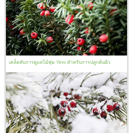
เคล็ดลับการดูแลไม้พุ่ม Yew สำหรับการปลูกต้นยิว