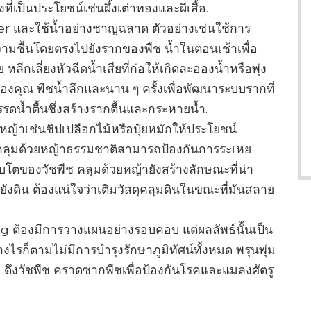
เป็นประโยชน์เช่นผึ้งเต่าทองและผีเสื้อ.
er และใช้น้ำอย่างชาญฉลาด ตัวอย่างเช่นใช้การ
มชื้นโดยตรงไปยังรากของพืช น้ำในตอนเช้าเพื่อ
ลีกเลี่ยงหัวฉีดน้ำเสียที่ก่อให้เกิดละอองน้ำหรือพุ่ง
คุณ พืชน้ำลึกและนาน ๆ ครั้งเพื่อพัฒนาระบบรากที่
ดน้ำตื้นซึ่งสร้างรากตื้นและกระหายน้ำ.
ยหญ้าเช่นชิปเปลือกไม้หรือปุ๋ยหมักให้ประโยชน์
ือคลุมด้วยหญ้าธรรมชาติสามารถป้องกันการระเหย
บโตของวัชพืช คลุมด้วยหญ้ายังสร้างลักษณะที่น่า
ดิน ต้องแน่ใจว่าเติมวัสดุคลุมดินในขณะที่มันสลาย
ng ต้องมีการวางแผนอย่างรอบคอบ แต่ผลลัพธ์นั้นเป็น
งไรก็ตามไม่มีการบำรุงรักษาภูมิทัศน์ทั้งหมด พรุนพุ่ม
 ดึงวัชพืช คราดซากพืชเพื่อป้องกันโรคและแมลงศัตรู