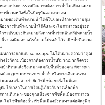
หลายประการรวมถึงความต้องการน้ำไม่เพียง แต่งบ
ษาที่คาดหวังทั้งในปัจจุบันและอนาคต.
าหมายของดินที่ระบายน้ำได้ดีในขณะที่รักษาความชุ่ม
งต้องการดินที่ระบายน้ำได้ดีและจะไม่สามารถอยู่รอด
การปรับปรุงดินหมายถึงการเพิ่มวัสดุอินทรีย์หลายนิ้ว
8 นิ้วของดิน อย่างไรก็ตามโปรดจำไว้ว่าพืชน้ำที่ฉลาด
น.
แผนการออกแบบ xeriscape ไม่ได้หมายความว่าคุณ
 อย่างไรก็ตามเนื่องจากต้องการน้ำปริมาณมากจึงควร
หญ้าที่ทนแล้งซึ่งเหมาะสมกับพื้นที่ของคุณ พิจารณา
มดด้วย groundcovers น้ำต่ำหรือทางเลือกสนาม
าฆ่าแมลงหรือสารกำจัดวัชพืชน้อยหรือไม่มีเลย.
คุณ
. ใช้เวลาในการเรียนรู้เกี่ยวกับการเลือกพืช
ในสถานที่เฉพาะของคุณเนื่องจากพืชพื้นเมืองสามารถ
ม่ใช่พืชท้องถิ่น พืชพื้นเมืองยังทนทานต่อศัตรูพืช