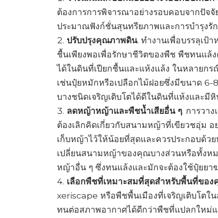
ต้องการการพิจารณาอย่างรอบคอบจากปัจจัย
ประมาณฟังก์ชั่นสุนทรียภาพและการบำรุงรัก
ปรับปรุงคุณภาพดิน
. ทำงานเพื่อบรรลุเป้
ชื้นเพียงพอเพื่อรักษาชีวิตของพืช พืชทนแล้
ได้ในดินที่เปียกชื้นและแห้งแล้ง ในหลายกรณี
เช่นปุ๋ยหมักหรือเปลือกไม้ฝอยซึ่งมีขนาด 6-
บางชนิดเจริญเติบโตได้ดีในดินที่แห้งและมีหิ
ลดหญ้าหญ้าและพืชน้ำเสียอื่น ๆ
. การวาง
ต้องเลิกคิดเกี่ยวกับสนามหญ้าที่เขียวชอุ่ม
เก็บหญ้าไว้ให้น้อยที่สุดและควรประกอบด้วย
เปลี่ยนสนามหญ้าของคุณบางส่วนหรือทั้งห
หญ้าอื่น ๆ ซึ่งทนแล้งและมักจะต้องใช้ปุ๋ยย
เลือกพืชที่เหมาะสมที่สุดสำหรับพื้นที่ของ
xeriscape หรือพืชพื้นเมืองที่เจริญเติบโต
ทนต่อสภาพอากาศได้ดีกว่าพืชที่แปลกใหม่และไ