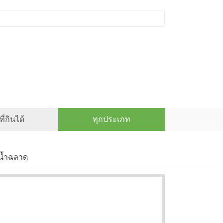
ี่กินได้
ทุกประเภท
น้ำฉลาด