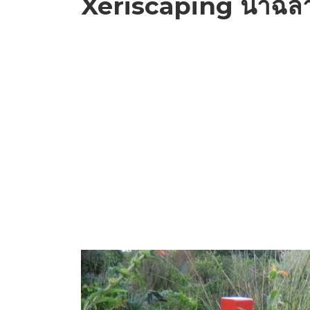
Xeriscaping น้ำฉล