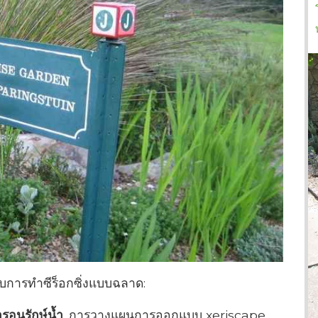
รับการทำซีร็อกซิ่งแบบฉลาด:
อนุรักษ์น้ำ
. การวางแผนการออกแบบ xeriscape