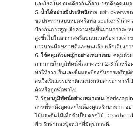
และโรคในขณะเดียวกันก็สามารถดึงดูดแมลงที่
น้ำได้อย่างมีประสิทธิภาพ
. อย่า overwat
ชลประทานแบบหยดหรือท่อ soaker ที่นำควา
ป้องกันการสูญเสียความชุ่มชื้นผ่านการระเหย ห
สูงขึ้นไปในอากาศหรือบนถนนหรือทางเท้าของ
ยาวนานมีสุขภาพดีและทนแล้ง หลีกเลี่ยงการร
ใช้คลุมด้วยหญ้าอย่างเหมาะสม
. คลุมด้ว
มากมายในภูมิทัศน์ที่ฉลาดเช่น 2-3 นิ้วหร
ทำให้รากเย็นและชื้นและป้องกันการเจริญเติ
สนใจเป็นธรรมชาติและส่งกลับสารอาหารไปยัง
ตัวหรือถูกพัดพาไป.
รักษาภูมิทัศน์อย่างเหมาะสม
. Xeriscapi
ลานที่น่าดึงดูดและไม่ต้องดูแลรักษามาก อย่า
ไม้และต้นไม้เมื่อจำเป็น ดอกไม้ Deadhead
พืช รักษากองปุ๋ยหมักที่มีสุขภาพดี.