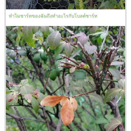
ทำไมชาร์ทของฉันถึงทำอะไรกับโบลต์ชาร์ท