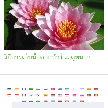
วิธีการเก็บน้ำดอกบัวในฤดูหนาว