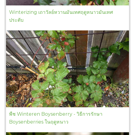
Winterizing เถาวัลย์หวานมันเทศฤดูหนาวมันเทศ
ประดับ
พืช Winteren Boysenberry - วิธีการรักษา
Boysenberries ในฤดูหนาว