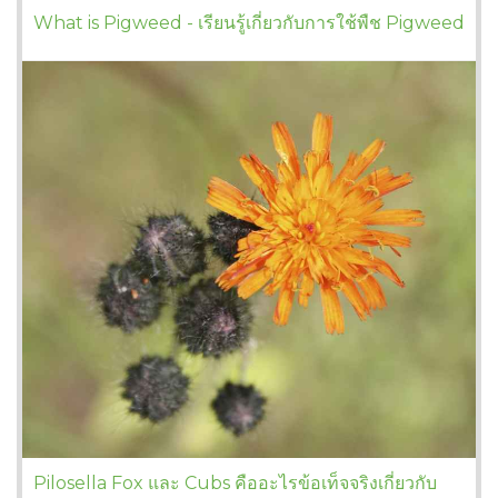
What is Pigweed - เรียนรู้เกี่ยวกับการใช้พืช Pigweed
Pilosella Fox และ Cubs คืออะไรข้อเท็จจริงเกี่ยวกับ