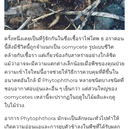
ครั้งหนึ่งเคยเป็นที่รู้จักกันในชื่อเชื้อราไฟโตพ ธ อราตอน
นี้สิ่งมีชีวิตนี้ถูกจำแนกเป็น oomycete รูปแบบชีวิต
คล้ายกับเชื้อรา แต่เกี่ยวข้องกับสาหร่ายอย่างใกล้ชิด
แม้ว่าอาจจะมีความแตกต่างเล็กน้อยเมื่อพืชของคุณป่วย
ความเข้าใจใหม่นี้อาจช่วยให้วิธีการควบคุมที่ดีขึ้นใน
อนาคตอันใกล้ มี Phytophthora หลายชนิดบางชนิดที่
ชอบอากาศอบอุ่นและอื่น ๆ เย็นกว่า แต่ส่วนใหญ่ของ
oomycetes เหล่านี้จะปรากฏในฤดูใบไม้ผลิและฤดู
ใบไม้ร่วง.
อาการ Phytophthora มักจะเป็นลักษณะทั่วไปทำให้
เกิดความอ่อนแอและการยุบตัวช้าลงในพืชที่ได้รับผลก