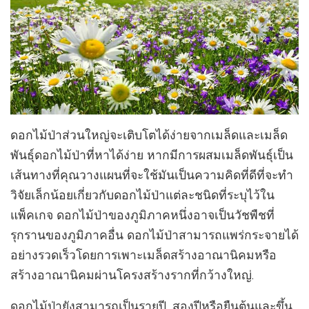
ดอกไม้ป่าส่วนใหญ่จะเติบโตได้ง่ายจากเมล็ดและเมล็ด
พันธุ์ดอกไม้ป่าที่หาได้ง่าย หากมีการผสมเมล็ดพันธุ์เป็น
เส้นทางที่คุณวางแผนที่จะใช้มันเป็นความคิดที่ดีที่จะทำ
วิจัยเล็กน้อยเกี่ยวกับดอกไม้ป่าแต่ละชนิดที่ระบุไว้ใน
แพ็คเกจ ดอกไม้ป่าของภูมิภาคหนึ่งอาจเป็นวัชพืชที่
รุกรานของภูมิภาคอื่น ดอกไม้ป่าสามารถแพร่กระจายได้
อย่างรวดเร็วโดยการเพาะเมล็ดสร้างอาณานิคมหรือ
สร้างอาณานิคมผ่านโครงสร้างรากที่กว้างใหญ่.
ดอกไม้ป่ายังสามารถเป็นรายปี, สองปีหรือยืนต้นและขึ้น