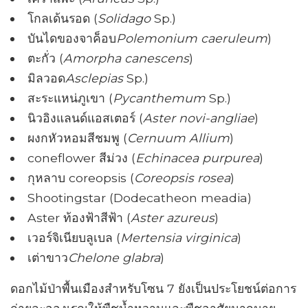
โกลเด้นรอด (
Solidago
Sp.)
บันไดของจาค็อบ
Polemonium caeruleum
)
ตะกั่ว (
Amorpha canescens
)
มิลวอด
Asclepias
Sp.)
สะระแหน่ภูเขา (
Pycanthemum
Sp.)
นิวอิงแลนด์แอสเตอร์ (
Aster novi-angliae
)
ผงกหัวหอมสีชมพู (
Cernuum Allium
)
coneflower สีม่วง (
Echinacea purpurea
)
กุหลาบ coreopsis (
Coreopsis rosea
)
Shootingstar (Dodecatheon meadia)
Aster ท้องฟ้าสีฟ้า (
Aster azureus
)
เวอร์จิเนียบลูเบล (
Mertensia virginica
)
เต่าขาว
Chelone glabra
)
ดอกไม้ป่าพื้นเมืองสำหรับโซน 7 ยังเป็นประโยชน์ต่อการ