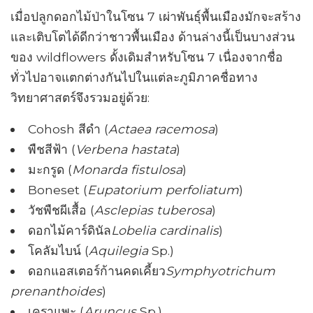
เมื่อปลูกดอกไม้ป่าในโซน 7 เผ่าพันธุ์พื้นเมืองมักจะสร้าง
และเติบโตได้ดีกว่าชาวพื้นเมือง ด้านล่างนี้เป็นบางส่วน
ของ wildflowers ดั้งเดิมสำหรับโซน 7 เนื่องจากชื่อ
ทั่วไปอาจแตกต่างกันไปในแต่ละภูมิภาคชื่อทาง
วิทยาศาสตร์จึงรวมอยู่ด้วย:
Cohosh สีดำ (
Actaea racemosa
)
พืชสีฟ้า (
Verbena hastata
)
มะกรูด (
Monarda fistulosa
)
Boneset (
Eupatorium perfoliatum
)
วัชพืชผีเสื้อ (
Asclepias tuberosa
)
ดอกไม้คาร์ดินัล
Lobelia cardinalis
)
โคลัมไบน์ (
Aquilegia
Sp.)
ดอกแอสเตอร์ก้านคดเคี้ยว
Symphyotrichum
prenanthoides
)
เคราแพะ (
Aruncus
Sp.)