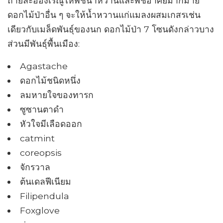
ถ่ายละอองเรณูให้พืชน้ำหวานและพืชอาศัยมากมาย
ดอกไม้ป่าอื่น ๆ จะให้น้ำหวานแก่แมลงผสมเกสรเช่น
เดียวกับเมล็ดพันธุ์ของนก ดอกไม้ป่า 7 โซนดังกล่าวบาง
ส่วนมีพันธุ์พื้นเมือง:
Agastache
ดอกไม้ชนิดหนึ่ง
ลมหายใจของทารก
ซูซานตาดำ
หัวใจมีเลือดออก
catmint
coreopsis
จักรวาล
ต้นเดลฟีเนียม
Filipendula
Foxglove