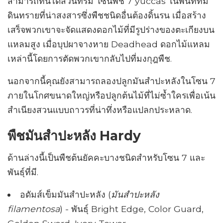
สามารถทนได้ส่วนที่ร่ม โซนพืช 7 yuccas ในพื้นที่ที่มี
ดินทรายที่น่าสงสารซึ่งพืชชนิดอื่นต้องดิ้นรน เมื่อสร้าง
เสร็จพวกเขาจะจัดแสดงดอกไม้ที่มีรูปร่างของตะเกียงบน
แหลมสูง เมื่อบุปผาจางหาย Deadhead ดอกไม้แหลม
เหล่านี้โดยการตัดพวกเขากลับไปที่มงกุฎพืช.
นอกจากนี้คุณยังสามารถลองปลูกมันสำปะหลังในโซน 7
ภายในโกศขนาดใหญ่หรือปลูกต้นไม้ที่ไม่ซ้ำใครเพื่อเน้น
สำเนียงสวนแบบถาวรที่น่าทึ่งหรือแปลกประหลาด.
พืชมันสำปะหลัง Hardy
ด้านล่างนี้เป็นพืชต้นยัคคะบางชนิดสำหรับโซน 7 และ
พันธุ์ที่มี.
อดัมส์เข็มมันสำปะหลัง (
มันสำปะหลัง
filamentosa
) - พันธุ์ Bright Edge, Color Guard,