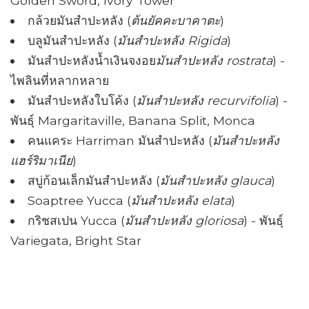
Golden Sword, Ivory Tower
กล้วยมันสำปะหลัง (
ต้นยัคคะบาคาตะ
)
บลูมันสำปะหลัง (
มันสำปะหลัง Rigida
)
มันสำปะหลังน้ำเงินจงอย
มันสำปะหลัง rostrata
) -
ไพลินที่หลากหลาย
มันสำปะหลังใบโค้ง (
มันสำปะหลัง recurvifolia
) -
พันธุ์ Margaritaville, Banana Split, Monca
คนแคระ Harriman มันสำปะหลัง (
มันสำปะหลัง
แฮร์ริมาเนีย
)
สบู่ก้อนเล็กมันสำปะหลัง (
มันสำปะหลัง glauca
)
Soaptree Yucca (
มันสำปะหลัง elata
)
กริชสเปน Yucca (
มันสำปะหลัง gloriosa
) - พันธุ์
Variegata, Bright Star