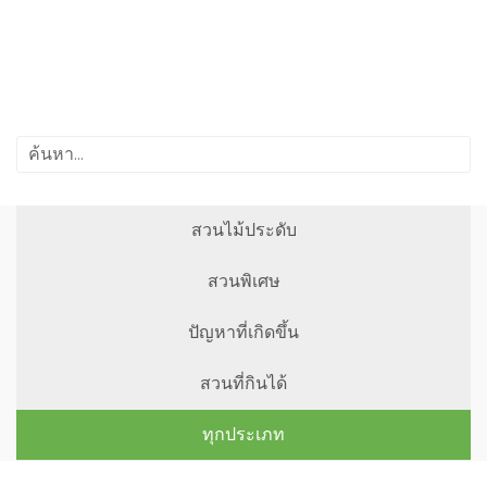
สวนไม้ประดับ
สวนพิเศษ
ปัญหาที่เกิดขึ้น
สวนที่กินได้
ทุกประเภท