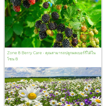
Zone 8 Berry Care - คุณสามารถปลูกผลเบอร์รี่ได้ใน
โซน 8