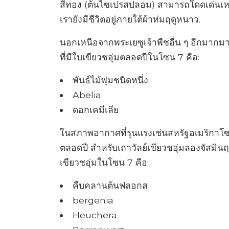
สีทอง (ต้นไซเปรสปลอม) สามารถโดดเด่นเห
เรายังมีชีวิตอยู่ภายใต้ผ้าห่มฤดูหนาว.
นอกเหนือจากพระเยซูเจ้าพืชอื่น ๆ อีกมากมา
ที่มีใบเขียวชอุ่มตลอดปีในโซน 7 คือ:
พันธ์ไม้พุ่มชนิดหนึ่ง
Abelia
ดอกเคมีเลีย
ในสภาพอากาศที่รุนแรงเช่นสหรัฐอเมริกาโซน
ตลอดปี สำหรับเถาวัลย์เขียวชอุ่มลองจัสมินฤ
เขียวชอุ่มในโซน 7 คือ:
คืบคลานต้นฟลอกส
bergenia
Heuchera