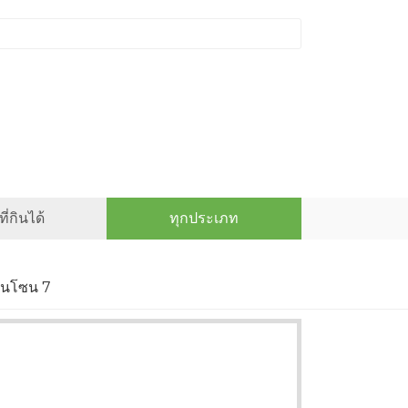
ี่กินได้
ทุกประเภท
ในโซน 7