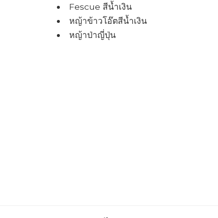
Fescue สีน้ำเงิน
หญ้าข้าวโอ๊ตสีน้ำเงิน
หญ้าป่าญี่ปุ่น