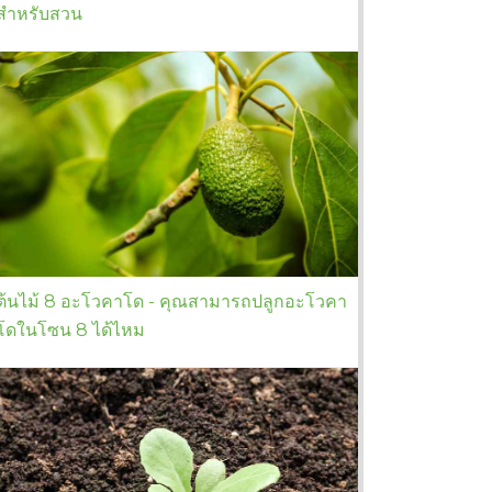
สำหรับสวน
ต้นไม้ 8 อะโวคาโด - คุณสามารถปลูกอะโวคา
โดในโซน 8 ได้ไหม