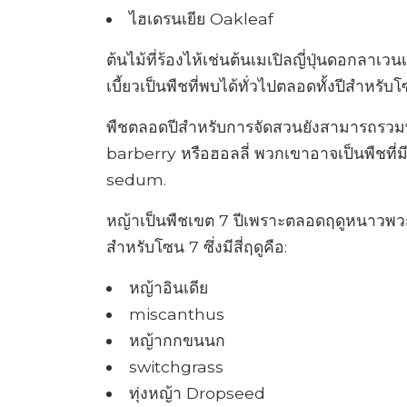
ไฮเดรนเยีย Oakleaf
ต้นไม้ที่ร้องไห้เช่นต้นเมเปิลญี่ปุ่นดอกลาเวนเ
เบี้ยวเป็นพืชที่พบได้ทั่วไปตลอดทั้งปีสำหรับโ
พืชตลอดปีสำหรับการจัดสวนยังสามารถรวมพืช
barberry หรือฮอลลี่ พวกเขาอาจเป็นพืชที
sedum.
หญ้าเป็นพืชเขต 7 ปีเพราะตลอดฤดูหนาวพวก
สำหรับโซน 7 ซึ่งมีสี่ฤดูคือ:
หญ้าอินเดีย
miscanthus
หญ้ากกขนนก
switchgrass
ทุ่งหญ้า Dropseed